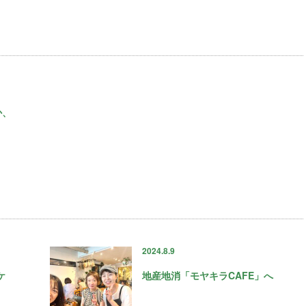
か、
2024.8.9
ケ
地産地消「モヤキラCAFE」へ