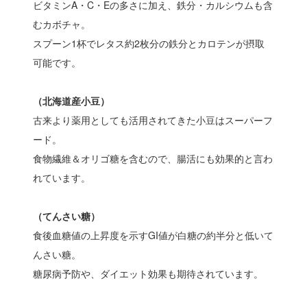
ビタミンA・C・Eの多さに加え、鉄分・カルシウムも含
むカボチャ。
スプーン1杯でレタス約2枚分の鉄分とカロテンが摂取
可能です。
（北海道産小豆）
古来より薬用としても活用されてきた小豆はスーパーフ
ード。
食物繊維＆オリゴ糖を含むので、腸活にも効果的と言わ
れています。
（てんさい糖）
食後血糖値の上昇度を示すGI値が白糖の約半分と低いて
んさい糖。
糖尿病予防や、ダイエット効果も期待されています。