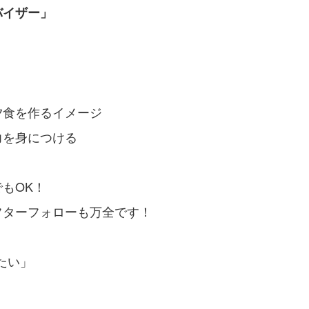
バイザー」
夕食を作るイメージ
力を身につける
もOK！
フターフォローも万全です！
たい」