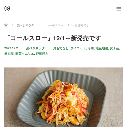
ホーム
楽ベジサラダ
「コールスロー」12/1～新発売です
「コールスロー」12/1～新発売です
2022.12.2
楽ベジサラダ
おもてなし
,
ダイエット
,
冷凍
,
地産地消
,
女子会
,
無添加
,
野菜ソムリエ
,
野菜好き