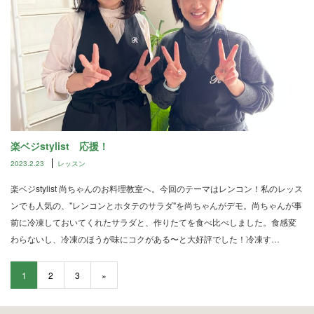
楽ベジstylist 応援！
2023.2.23
レッスン
楽ベジstylist 尚ちゃんのお料理教室へ。今回のテーマはレンコン！私のレッス
ンでも人気の、"レンコンとホタテのサラダ"を尚ちゃんがデモ。尚ちゃんが事
前に冷凍しておいてくれたサラダと、作りたてを食べ比べしました。食感変
わらないし、冷凍のほうが味にコクがある〜と大好評でした！冷凍す…
1
2
3
»