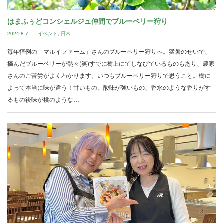
はまふぅどコンシェルジュ仲間でブルーベリー狩り
2024.8.7
イベント
,
日常
毎年恒例の「マルイファーム」さんのブルーベリー狩りへ。猛暑のせいで、
摘んだブルーベリーが熱々(笑)すでに樹上にてしなびているものもあり、農家
さんのご苦労がよくわかります。いつもブルーベリー狩りで思うこと。樹に
よって本当に味が違う！甘いもの、酸味が強いもの、香水のような香りがす
るもの後味が桃のような…